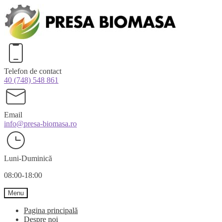
Перейти
Перейти
к
к
навигации
содержимому
Telefon de contact
40 (748) 548 861
Email
info@presa-biomasa.ro
Luni-Duminică
08:00-18:00
Menu
Pagina principală
Despre noi