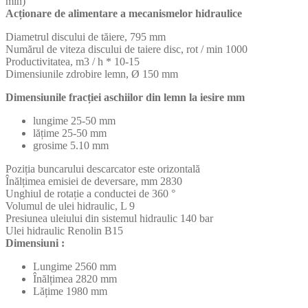
min)
Acționare de alimentare a mecanismelor hidraulice
Diametrul discului de tăiere, 795 mm
Numărul de viteza discului de taiere disc, rot / min 1000
Productivitatea, m3 / h * 10-15
Dimensiunile zdrobire lemn, Ø 150 mm
Dimensiunile fracției aschiilor din lemn la iesire mm
lungime 25-50 mm
lățime 25-50 mm
grosime 5.10 mm
Poziția buncarului descarcator este orizontală
Înălțimea emisiei de deversare, mm 2830
Unghiul de rotație a conductei de 360 °
Volumul de ulei hidraulic, L 9
Presiunea uleiului din sistemul hidraulic 140 bar
Ulei hidraulic Renolin B15
Dimensiuni :
Lungime 2560 mm
Înălțimea 2820 mm
Lățime 1980 mm