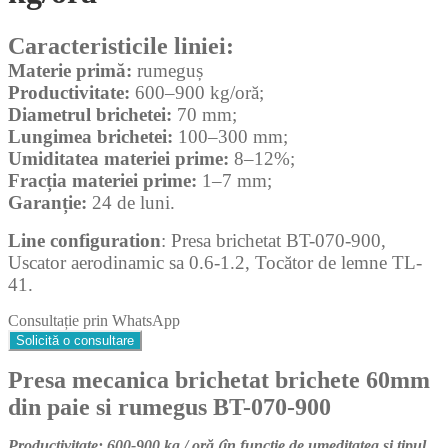
Caracteristicile liniei:
Materie primă:
rumeguș
Productivitate:
600–900 kg/oră;
Diametrul brichetei:
70 mm;
Lungimea brichetei:
100–300 mm;
Umiditatea materiei prime:
8–12%;
Fracția materiei prime:
1–7 mm;
Garanție:
24 de luni.
Line configuration
: Presa brichetat BT-070-900,
Uscator aerodinamic sa 0.6-1.2, Tocător de lemne TL-
41.
Consultație prin WhatsApp
Solicită o consultare
Presa mecanica brichetat brichete 60mm
din paie si rumegus BT-070-900
Productivitate: 600-900 kg / oră (în funcție de umeditatea și tipul