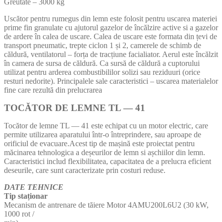
Greutate – 3000 kg
Uscător pentru rumegus din lemn este folosit pentru uscarea materiei
prime fin granulate cu ajutorul gazelor de încălzire active si a gazelor
de ardere în calea de uscare. Calea de uscare este formata din țevi de
transport pneumatic, trepte ciclon 1 și 2, camerele de schimb de
căldură, ventilatorul – forța de tracțiune facialiator. Aerul este încălzit
în camera de sursa de căldură. Ca sursă de căldură a cuptorului
utilizat pentru arderea combustibililor solizi sau reziduuri (orice
resturi nedorite). Principalele sale caracteristici – uscarea materialelor
fine care rezultă din prelucrarea
TOCĂTOR DE LEMNE TL — 41
Tocător de lemne TL — 41 este echipat cu un motor electric, care
permite utilizarea aparatului într-o întreprindere, sau aproape de
orificiul de evacuare.Acest tip de mașină este proiectat pentru
măcinarea tehnologica a deșeurilor de lemn si așchiilor din lemn.
Caracteristici includ flexibilitatea, capacitatea de a prelucra eficient
deseurile, care sunt caracterizate prin costuri reduse.
DATE TEHNICE
Tip staționar
Mecanism de antrenare de tăiere Motor 4AMU200L6U2 (30 kW,
1000 rot /