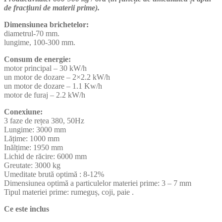
de fracțiuni de materii prime).
Dimensiunea brichetelor:
diametrul-70 mm.
lungime, 100-300 mm.
Consum de energie:
motor principal – 30 kW/h
un motor de dozare – 2×2.2 kW/h
un motor de dozare – 1.1 Kw/h
motor de furaj – 2.2 kW/h
Conexiune:
3 faze de rețea 380, 50Hz
Lungime: 3000 mm
Lățime: 1000 mm
Inălțime: 1950 mm
Lichid de răcire: 6000 mm
Greutate: 3000 kg
Umeditate brută optimă : 8-12%
Dimensiunea optimă a particulelor materiei prime: 3 – 7 mm
Tipul materiei prime: rumeguș, coji, paie .
Ce este inclus