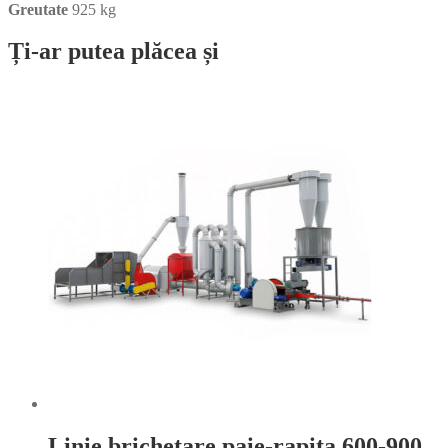
Greutate
925 kg
Ți-ar putea plăcea și
Linie brichetare paie-rapita 600-900