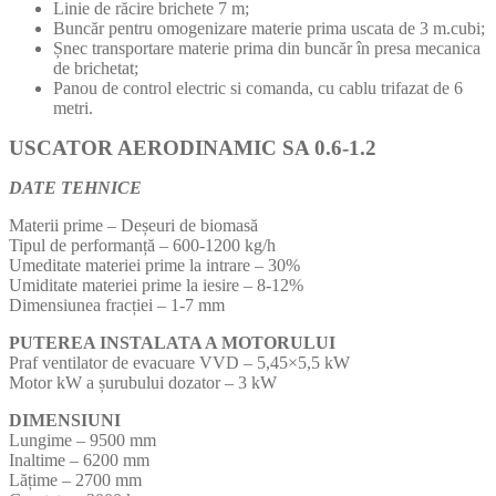
Linie de răcire brichete 7 m;
Buncăr pentru omogenizare materie prima uscata de 3 m.cubi;
Șnec transportare materie prima din buncăr în presa mecanica
de brichetat;
Panou de control electric si comanda, cu cablu trifazat de 6
metri.
USCATOR AERODINAMIC SA 0.6-1.2
DATE TEHNICE
Materii prime – Deșeuri de biomasă
Tipul de performanță – 600-1200 kg/h
Umeditate materiei prime la intrare – 30%
Umiditate materiei prime la iesire – 8-12%
Dimensiunea fracției – 1-7 mm
PUTEREA INSTALATA A MOTORULUI
Praf ventilator de evacuare VVD – 5,45×5,5 kW
Motor kW a șurubului dozator – 3 kW
DIMENSIUNI
Lungime – 9500 mm
Inaltime – 6200 mm
Lățime – 2700 mm