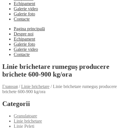
Echipament
Galerie video
Galerie foto
Contacte
Pagina principală
Despre noi
Echipament
Galerie foto
Galerie video
Contacte
Linie brichetare rumeguș producere
brichete 600-900 kg/ora
Главная
/
Linie brichetare
/
Linie brichetare rumeguș producere
brichete 600-900 kg/ora
Categorii
Granulatoare
Linie brichetare
Linie Peleți