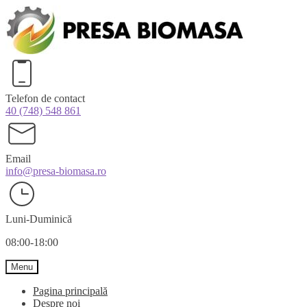
Перейти
Перейти
к
к
навигации
содержимому
Telefon de contact
40 (748) 548 861
Email
info@presa-biomasa.ro
Luni-Duminică
08:00-18:00
Menu
Pagina principală
Despre noi