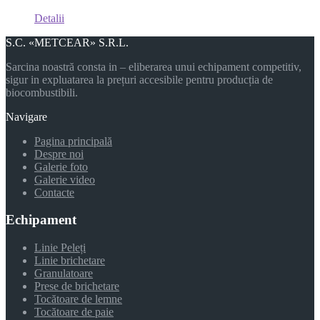
Detalii
S.C. «METCEAR» S.R.L.
Sarcina noastră consta in – eliberarea unui echipament competitiv,
sigur in expluatarea la prețuri accesibile pentru producția de
biocombustibili.
Navigare
Pagina principală
Despre noi
Galerie foto
Galerie video
Contacte
Echipament
Linie Peleți
Linie brichetare
Granulatoare
Prese de brichetare
Tocătoare de lemne
Tocătoare de paie