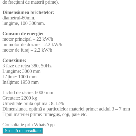
de fracțiuni de materii prime).
Dimensiunea brichetelor
:
diametrul-60mm.
lungime, 100-300mm.
Consum de energie:
motor principal – 22 kW/h
un motor de dozare – 2.2 kW/h
motor de furaj – 2,2 kW/h
Conexiune:
3 faze de rețea 380, 50Hz
Lungime: 3000 mm
Lățime: 1000 mm
Inălțime: 1950 mm
Lichid de răcire: 6000 mm
Greutate: 2200 kg
Umeditate brută optimă : 8-12%
Dimensiunea optimă a particulelor materiei prime: acidul 3 – 7 mm
Tipul materiei prime: rumeguș, coji, paie etc.
Consultație prin WhatsApp
Solicită o consultare